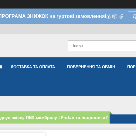
 ПРОГРАМА ЗНИЖОК на гуртові замовлення!
💰 📦 💰
Д
ДОСТАВКА ТА ОПЛАТА
ПОВЕРНЕННЯ ТА ОБМІН
ПОР
днує якісну ПВХ-мембрану #Protan та льодовики?