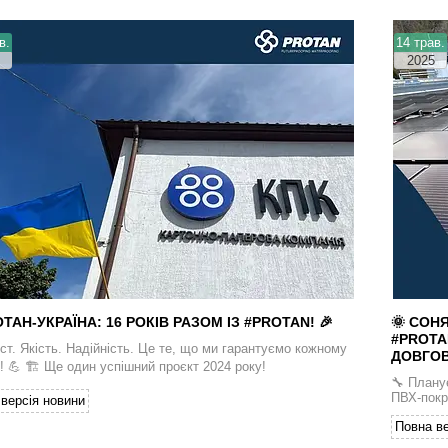
в.
14 трав.
2025
ОТАН-УКРАЇНА: 16 РОКІВ РАЗОМ ІЗ #PROTAN! 🎉
🌞 СОН
#PROTA
ст. Якість. Надійність. Це те, що ми гарантуємо кожному
ДОВГОВ
у! 💪 🏗 Ще один успішний проєкт 2024 року!
🔧 Плану
ПВХ-покр
версія новини
Повна ве