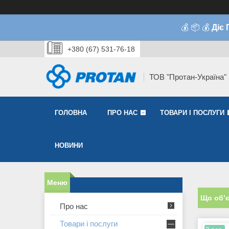
💰 📦 💰
Діє
+380 (67) 531-76-18
ТОВ "Протан-Україна"
ГОЛОВНА
ПРО НАС
ТОВАРИ І ПОСЛУГИ
НОВИНИ
Що об’є
Про нас
Товари і послуги