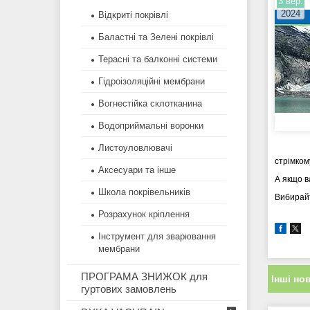
3 вер.
2024
Відкриті покрівлі
Баластні та Зелені покрівлі
Терасні та балконні системи
Гідроізоляційні мембрани
Вогнестійка склотканина
Водоприймальні воронки
Листоуловлювачі
стрімко
Аксесуари та інше
А якщо в
Школа покрівельників
Вибирайт
Розрахунок кріплення
Інструмент для зварювання
мембрани
ПРОГРАМА ЗНИЖОК для
Інші но
гуртових замовлень