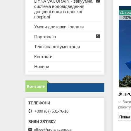
DYKA VACURAIN - вакуумна
система водовідведення
дощової води із плоскої
21 тра
покрівлі
2025
Умови доставки і оплати
Портфоліо
Технічна документація
Контакти
Новини
Контакти
🎉 ПР
✅ Захи
клієнт
+380 (67) 531-76-18
Повна 
office@protan.com.ua