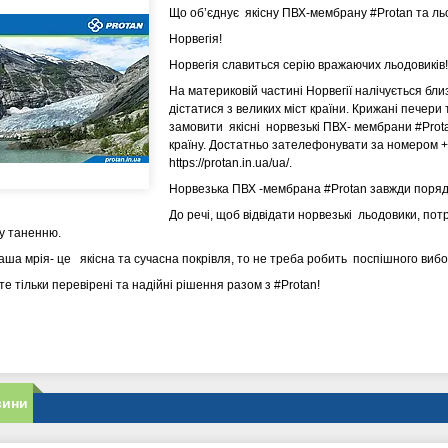
Що об’єднує якісну ПВХ-мембрану #Protan та л
Норвегія!
Норвегія славиться серію вражаючих льодовиків
На материковій частині Норвегії налічується бли
дістатися з великих міст країни. Крижані печери 
замовити якісні норвезькі ПВХ- мембрани #Prota
країну. Достатньо зателефонувати за номером 
https://protan.in.ua/ua/.
Норвезька ПВХ -мембрана #Protan завжди поряд з
До речі, щоб відвідати норвезькі льодовики, пот
му таненню.
аша мрія- це якісна та сучасна покрівля, то не треба робить поспішного вибо
е тільки перевірені та надійні рішення разом з #Protan!
вини