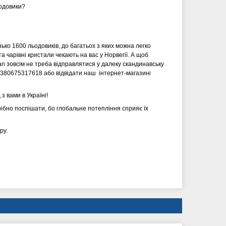
ьодовики?
!
зько 1600 льодовиків, до багатьох з яких можна легко
та чарівні кристали чекають на вас у Норвегії. А щоб
n зовсім не треба відправлятися у далеку скандинавську
+380675317618 або відвідати наш інтернет-магазині
 вами в Україні!
рібно поспішати, бо глобальне потепління сприяє їх
ру.