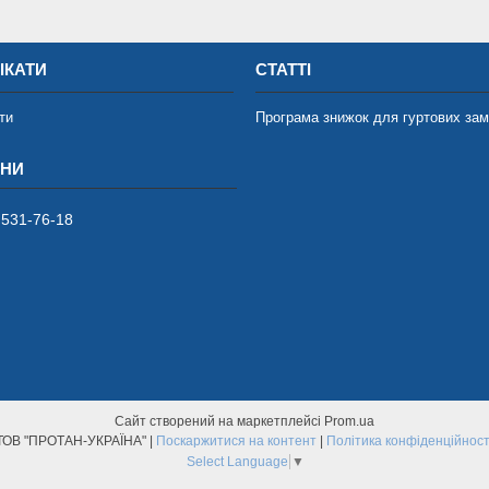
ІКАТИ
СТАТТІ
ти
Програма знижок для гуртових за
 531-76-18
Сайт створений на маркетплейсі
Prom.ua
ТОВ "ПРОТАН-УКРАЇНА" |
Поскаржитися на контент
|
Політика конфіденційност
Select Language
▼