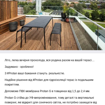
Літо, легка вечірня прохолода, вся родина разом на вашій терасі....
Задумано - зроблено!
З #Protan ваші бажання стануть реальністю.
Надійне рішення від #Protan для гідроізоляції терас із подальшим
покриттям.
Допоможе ПВХ мембрана Protan G в товщинах від 1,5 до 2,4 мм.
Protan G стійка до УФ-випромінювання, тому деталі та вертикальні
поверхні, які відкриті для сонячного світла, не потрібно захищати від