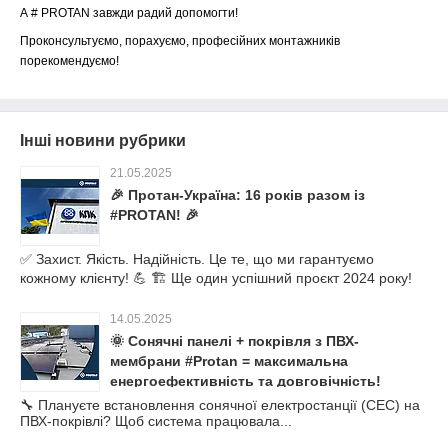
А # PROTAN завжди радий допомогти!
Проконсультуємо, порахуємо, професійних монтажників
порекомендуємо!
Інші новини рубрики
21.05.2025
🎉 Протан-Україна: 16 років разом із
#PROTAN! 🎉
✅ Захист. Якість. Надійність. Це те, що ми гарантуємо
кожному клієнту! 💪 🏗 Ще один успішний проєкт 2024 року!
14.05.2025
🌞 Сонячні панелі + покрівля з ПВХ-
мембрани #Protan = максимальна
енергоефективність та довговічність!
🔧 Плануєте встановлення сонячної електростанції (СЕС) на
ПВХ-покрівлі? Щоб система працювала...