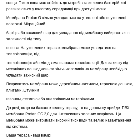
сонця. Також вона має стійкість до мікробів та зелених бактерій, які
розвиваються у вологому середовищі при доступі кисню.
Мембрана Protan G вільно укладається на утеплені або неутеплені
поверхні. Міграційний
бар'єр або захисний шар для укладання під мембрану вибирається в
залежності від типу
основи. На утеплених терасах мембрана може укладатися на
теплоізоляцію, під
теплоізоляцію або між двома шарами теплоізоляції. Для захисту від
механічних пошкоджень та хімічних впливів на мембрану необхідно
укладати захисний шар.
Покриватись мембрана може дерев'яним настилом, терасною дошкою,
плитами, штучним
газоном, стяжкою або аналогічними матеріалами.
До речі, якщо ви бажаєте зелену терасу, то на допомогу прийде ПВХ
мембрана Protan GG 2,0 для інтенсивних зелених покрівель. Ця
мембрана може витримати високий тиск води та великі навантаження
від системи.
Ваша тераса - ваш вибір!