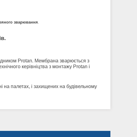
тряного зварювання
.
в.
дником Protan. Мембрана зварюється з
хнічного керівніцтва з монтажу Protan і
і на палетах, і захищених на будівельному