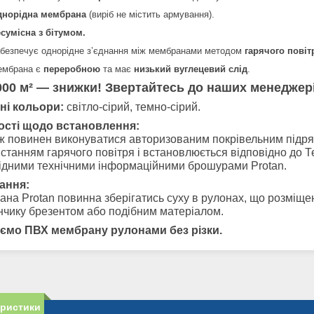
днорідна мембрана
(виріб не містить армування).
сумісна з бітумом.
безпечує однорідне з’єднання між мембранами методом
гарячого пові
ембрана є
переробною
та має
низький вуглецевий слід
.
000 м² — знижки! Звертайтесь до наших менеджері
ні кольори:
світло-сірий, темно-сірий.
ості щодо встановлення:
 повинен виконуватися авторизованим покрівельним підря
станням гарячого повітря і встановлюється відповідно до Те
ідними технічними інформаційними брошурами Protan.
ання:
на Protan повинна зберігатись суху в рулонах, що розміщен
чику брезентом або подібним матеріалом.
ємо ПВХ мембрану рулонами без різки.
еристики