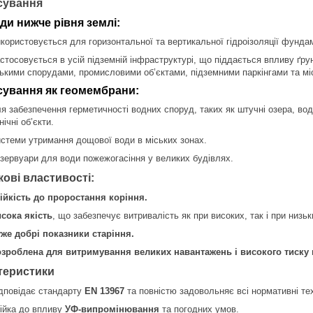
сування
ди нижче рівня землі:
користовується для горизонтальної та вертикальної гідроізоляції фундаме
стосовується в усій підземній інфраструктурі, що піддається впливу ґр
ькими спорудами, промисловими об’єктами, підземними паркінгами та м
сування як геомембрани:
я забезпечення герметичності водних споруд, таких як штучні озера, вод
нічні об’єкти.
стеми утримання дощової води в міських зонах.
зервуари для води пожежогасіння у великих будівлях.
ові властивості:
ійкість до проростання коріння.
сока якість
, що забезпечує витривалість як при високих, так і при низь
же добрі показники старіння.
зроблена для витримування великих навантажень і високого тиску 
теристики
дповідає стандарту
EN 13967
та повністю задовольняє всі нормативні тех
ійка до впливу
УФ-випромінювання
та погодних умов.