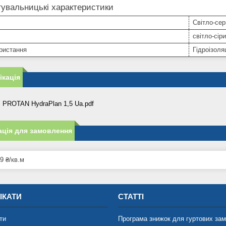
увальницькі характеристики
Світло-сер
світло-сір
ристання
Гідроізоля
кація
 PROTAN HydraPlan 1,5 Ua.pdf
ція для замовлення
9 ₴/кв.м
ІКАТИ
СТАТТІ
ти
Програма знижок для гуртових за