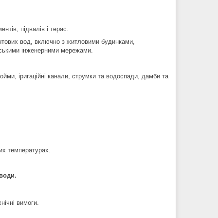
нтів, підвалів і терас.
унтових вод, включно з житловими будинками,
іськими інженерними мережами.
ойми, іригаційні канали, струмки та водоспади, дамби та
ких температурах.
води.
нічні вимоги.