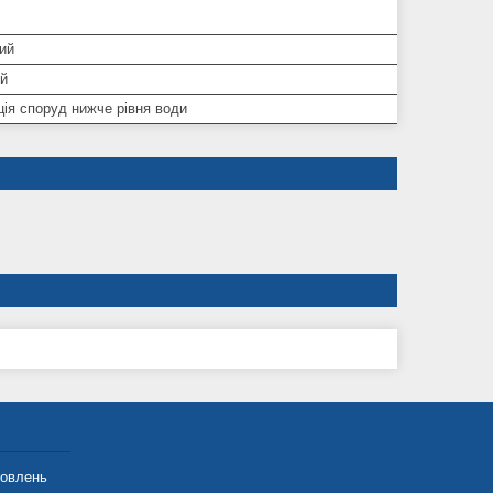
ий
ий
ція споруд нижче рівня води
мовлень