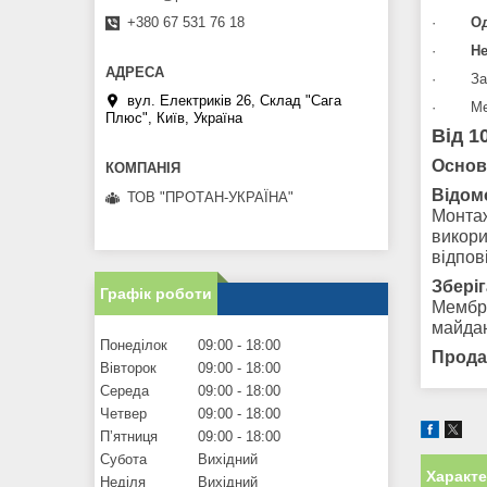
+380 67 531 76 18
·
О
·
Не
·
За
вул. Електриків 26, Склад "Сага
·
М
Плюс", Київ, Україна
Від 1
Основ
Відом
ТОВ "ПРОТАН-УКРАЇНА"
Монтаж
викори
відпов
Зберіг
Графік роботи
Мембра
майдан
Понеділок
09:00
18:00
Прода
Вівторок
09:00
18:00
Середа
09:00
18:00
Четвер
09:00
18:00
Пʼятниця
09:00
18:00
Субота
Вихідний
Характ
Неділя
Вихідний