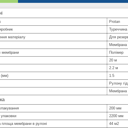
ні
к
Protan
иробник
Туреччина
ення матеріалу
Для резер
Мембрана
л мембрани
Полімер
20 м
2.2 м
 (мм)
1.5
Рулону гід
Мембрана
ка
упакування
200 мм
 упаковки
2200 мм
а площа мембрани в рулоні
44 м2