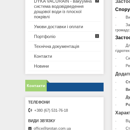
DYKA VACURAIN - вакуумна
Засто
система водовідведення
Спору
дощової води із плоскої
покрівлі
·
Ви
·
За
Умови доставки і оплати
громадс
Портфоліо
Засто
·
Дл
Технічна документація
гідротех
Контакти
·
Си
Новини
·
Ре
Додатк
·
Ст
Контакти
·
Ви
·
Ду
·
Ро
+380 (67) 531-76-18
Харак
·
Ві
office@protan.com.ua
·
Ст