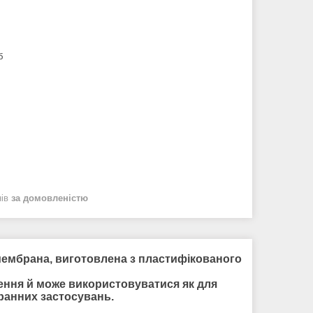
б
нів
за домовленістю
мембрана, виготовлена з пластифікованого
ення й може використовуватися як для
бранних застосувань.