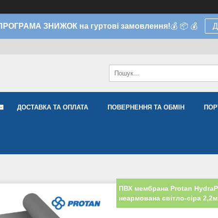
 ПРОГРАМА ЗНИЖОК на гуртові замовлення!
💰 📦 💰
Д
ДОСТАВКА ТА ОПЛАТА
ПОВЕРНЕННЯ ТА ОБМІН
ПОР
ПВХ мембрана Protan HydraP
неармована світло-сіра 2,2м