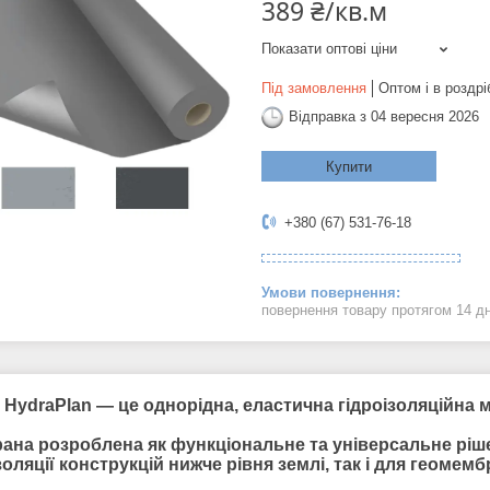
389 ₴/кв.м
Показати оптові ціни
Під замовлення
Оптом і в роздрі
Відправка з 04 вересня 2026
Купити
+380 (67) 531-76-18
повернення товару протягом 14 д
 HydraPlan
— це однорідна, еластична гідроізоляційна 
ана розроблена як функціональне та універсальне ріш
золяції конструкцій нижче рівня землі, так і для геомем