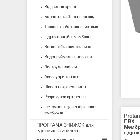
Відкриті покрівлі
Баластні та Зелені покрівлі
Терасні та балконні системи
Гідроізоляційні мембрани
Вогнестійка склотканина
Водоприймальні воронки
Листоуловлювачі
Аксесуари та інше
Школа покрівельників
Розрахунок кріплення
Інструмент для зварювання
мембрани
Protan
ПВХ.
ПРОГРАМА ЗНИЖОК для
Мембр
гуртових замовлень
гідроі