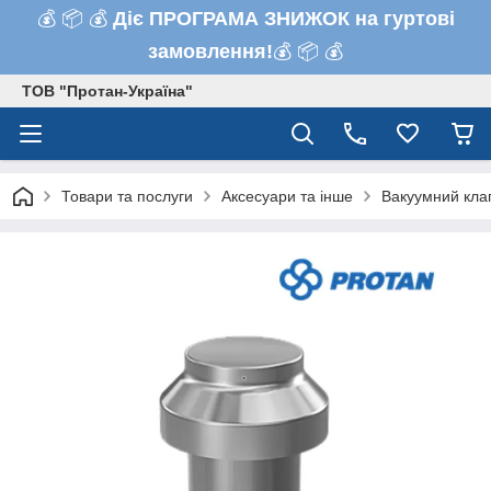
💰 📦 💰
Діє ПРОГРАМА ЗНИЖОК на гуртові
замовлення!
💰 📦 💰
ТОВ "Протан-Україна"
Товари та послуги
Аксесуари та інше
Вакуумний кла