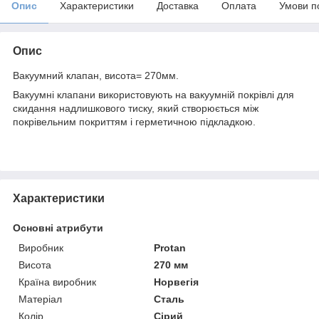
Опис
Характеристики
Доставка
Оплата
Умови п
Опис
Вакуумний клапан, висота= 270мм.
Вакуумні клапани використовують на вакуумній покрівлі для
скидання надлишкового тиску, який створюється між
покрівельним покриттям і герметичною підкладкою.
Характеристики
Основні атрибути
Виробник
Protan
Висота
270 мм
Країна виробник
Норвегія
Матеріал
Сталь
Колір
Сірий