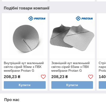
Подібні товари компанії
Внутрішній кут маленький
Зовнішній кут маленький
Стрі
світло-сірий 90мм з ПВХ
світло-сірий 65мм з ПВХ
паро
мембрани Protan G
мембрани Protan G
Prot
208,23
208,23
140
₴
₴
Купити
Купити
Про нас