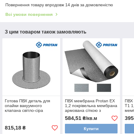
Повернення товару впродовж 14 днів за домовленістю
Всі умови повернення
З цим товаром також замовляють
Готова ПВХ деталь для
ПВХ мембрана Protan EX
ПВХ 
опайки вакуумного
1,2 покрівельна мембрана
T1 1
клапана світло-сіра
армована сіткою з
мем
висота= 190мм
поліестеру і ламінована
сітк
584,51
395
₴/кв.м
світло-сіра 2м
сіра
815,18
₴
Купити