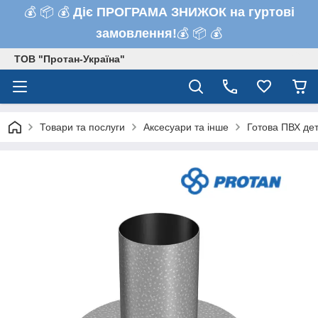
💰 📦 💰
Діє ПРОГРАМА ЗНИЖОК на гуртові
замовлення!
💰 📦 💰
ТОВ "Протан-Україна"
Товари та послуги
Аксесуари та інше
Готова ПВХ дет