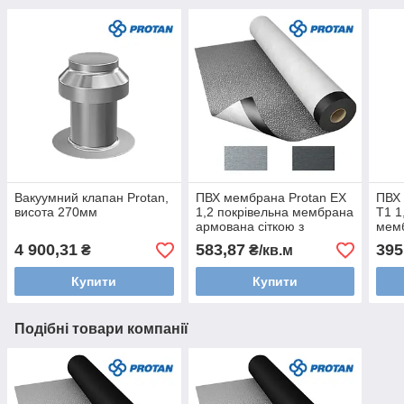
Вакуумний клапан Protan,
ПВХ мембрана Protan EX
ПВХ 
висота 270мм
1,2 покрівельна мембрана
T1 1
армована сіткою з
мем
поліестеру і ламінована
сітк
4 900,31
583,87
395
₴
₴/кв.м
світло-сіра 2м
сіра
Купити
Купити
Подібні товари компанії