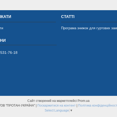
ІКАТИ
СТАТТІ
ти
Програма знижок для гуртових за
 531-76-18
Сайт створений на маркетплейсі
Prom.ua
ТОВ "ПРОТАН-УКРАЇНА" |
Поскаржитися на контент
|
Політика конфіденційност
Select Language
▼