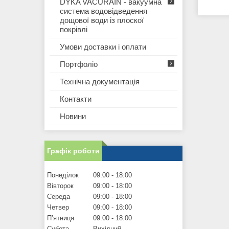
DYKA VACURAIN - вакуумна
система водовідведення
дощової води із плоскої
покрівлі
Умови доставки і оплати
Портфоліо
Технічна документація
Контакти
Новини
Графік роботи
Понеділок
09:00
18:00
Вівторок
09:00
18:00
Середа
09:00
18:00
Четвер
09:00
18:00
Пʼятниця
09:00
18:00
Субота
Вихідний