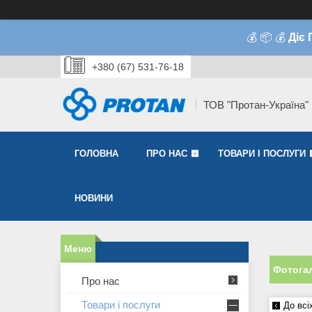
💰 📦 💰
Діє
+380 (67) 531-76-18
ТОВ "Протан-Україна"
ГОЛОВНА
ПРО НАС
ТОВАРИ І ПОСЛУГИ
НОВИНИ
Фотогал
Про нас
Товари і послуги
До всі